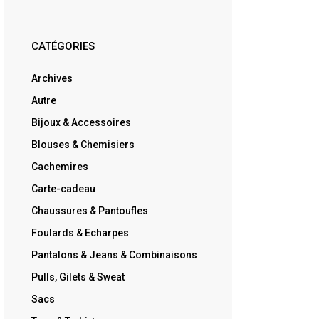
CATÉGORIES
Archives
Autre
Bijoux & Accessoires
Blouses & Chemisiers
it : €139,00.
tuel est : €69,50.
Cachemires
Carte-cadeau
Chaussures & Pantoufles
Foulards & Echarpes
Pantalons & Jeans & Combinaisons
Pulls, Gilets & Sweat
Sacs