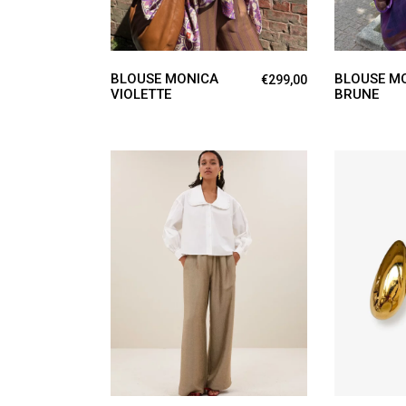
BLOUSE MONICA
BLOUSE M
€
299,00
VIOLETTE
BRUNE
Ce
CHOIX DES OPTIONS
AJOUT
produit
a
plusieurs
variations.
Les