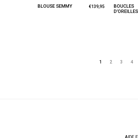
options
BLOUSE SEMMY
BOUCLES
€
139,95
D’OREILLES
peuvent
être
choisies
sur
la
page
1
2
3
4
du
produit
AIDE 