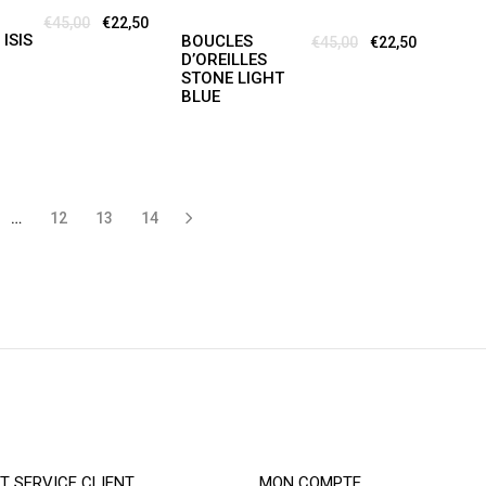
Le prix initial était : €45,00.
Le prix actuel est : €22,50.
€
45,00
€
22,50
 ISIS
BOUCLES
Le prix initial éta
Le prix ac
€
45,00
€
22,50
D’OREILLES
STONE LIGHT
BLUE
…
12
13
14
ET SERVICE CLIENT
MON COMPTE