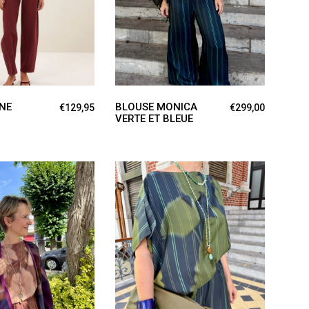
produit
a
plusieurs
variations.
Les
options
NE
BLOUSE MONICA
€
129,95
€
299,00
VERTE ET BLEUE
peuvent
être
choisies
sur
la
page
du
produit
ER AU PANIER
AJOUTER AU PANIER